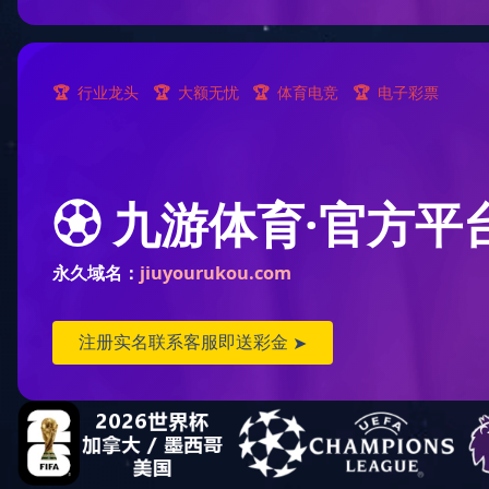
首页
职业发展
人才发展