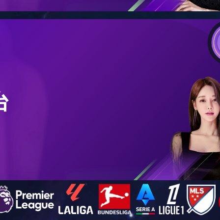
知人善用，适才适用