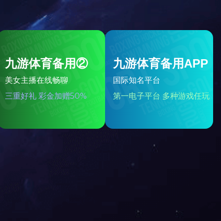
环境
业发展的机会