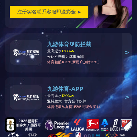
研发概括
生产系统
合作共赢
产品中心
九游电子·（中国）官方网站
抗过敏类
呼吸类
抗感染类
降糖类
中药
其他
全部
九游电子·（中国）官方网站
公司新闻
行业动态
职业发展
人才发展
人才招聘
安全热线：
010-63786796
不良反应投诉邮箱：
shkbpv@163.com，
shkbpv@shkb.com.cn
公司地址：北京市丰台区科技园区海鹰路11号