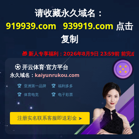
KY.COM
|
星空·官方端网站登录入口
|
开云体育世界杯（中国）有限公司
|
开云体育直播APP | 手机观看
|
9U在线
|
开云手机入口
|
MK线上平台
(集团)官方网站
|
九游网页版
|
9U平台
|
首页
九游电子·（中国）官方网站
公司新闻
祝贺米格列奈钙片5mg（诺唐平®）通过一致性评价
祝贺米格列奈钙片5mg（诺唐平®）通过一致性评价
2024-06-05
9287
近日，九游电子·（中国）官方网站收到国家药品监督管理局核准签
发的关于米格列奈钙片的《药品补充申请批准通知书》，该药品通
过仿制药质量和疗效一致性评价。药品基本情况如下：
药品名称：米格列奈钙片
剂 型：片剂
规 格：5mg
注册分类：化学药品
通知书编号：2025B02437